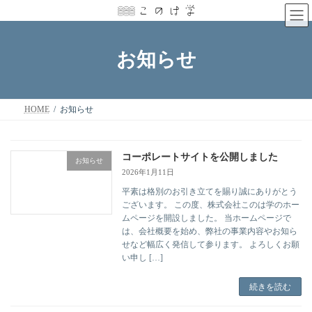
コ
ナ
ン
ビ
テ
ゲ
ン
ー
お知らせ
ツ
シ
へ
ョ
ス
ン
キ
に
ッ
移
HOME
お知らせ
プ
動
コーポレートサイトを公開しました
お知らせ
2026年1月11日
平素は格別のお引き立てを賜り誠にありがとう
ございます。 この度、株式会社このは学のホー
ムページを開設しました。 当ホームページで
は、会社概要を始め、弊社の事業内容やお知ら
せなど幅広く発信して参ります。 よろしくお願
い申し […]
続きを読む