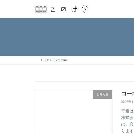
コ
ナ
ン
ビ
テ
ゲ
ン
ー
ツ
シ
へ
ョ
ス
ン
キ
に
ッ
移
プ
動
HOME
etohyuki
コー
お知らせ
2026年
平素は
株式会
は、会
ります